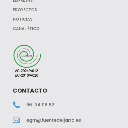
EMPRESAS
PROYECTOS
NOTICIAS
CANAL ÉTICO
CONTACTO

96 134 06 62

egm@fuentedeljarro.es