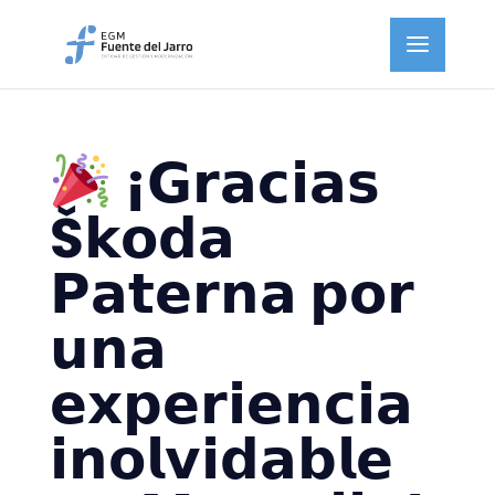
¡𝗚𝗿𝗮𝗰𝗶𝗮𝘀
Š𝗸𝗼𝗱𝗮
𝗣𝗮𝘁𝗲𝗿𝗻𝗮 𝗽𝗼𝗿
𝘂𝗻𝗮
𝗲𝘅𝗽𝗲𝗿𝗶𝗲𝗻𝗰𝗶𝗮
𝗶𝗻𝗼𝗹𝘃𝗶𝗱𝗮𝗯𝗹𝗲