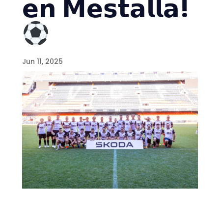
𝗲𝗻 𝗠𝗲𝘀𝘁𝗮𝗹𝗹𝗮!
Jun 11, 2025