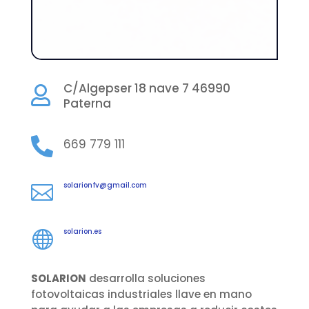
C/Algepser 18 nave 7 46990

Paterna

669 779 111
solarionfv@gmail.com

solarion.es

SOLARION
desarrolla soluciones
fotovoltaicas industriales llave en mano