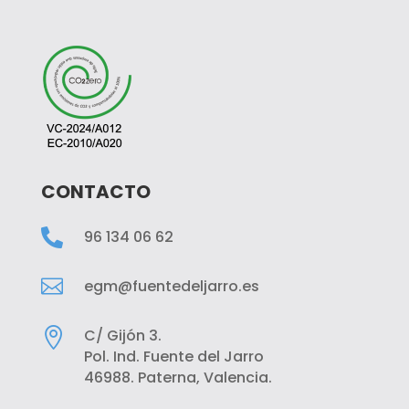
CONTACTO

96 134 06 62

egm@fuentedeljarro.es

C/ Gijón 3.
Pol. Ind. Fuente del Jarro
46988. Paterna, Valencia.