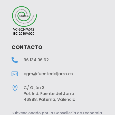
CONTACTO

96 134 06 62

egm@fuentedeljarro.es

C/ Gijón 3.
Pol. Ind. Fuente del Jarro
46988. Paterna, Valencia.
Subvencionado por la Consellería de Economía