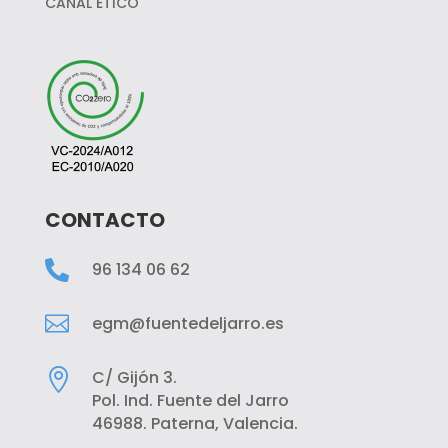
CANAL ÉTICO
CONTACTO

96 134 06 62

egm@fuentedeljarro.es

C/ Gijón 3.
Pol. Ind. Fuente del Jarro
46988. Paterna, Valencia.