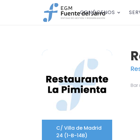
CONÓCENOS
SER
R
Re
Bar
C/ Villa de Madrid
24 (1-B-14B)