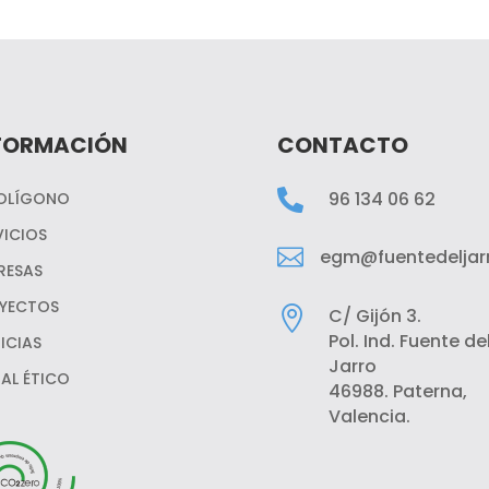
FORMACIÓN
CONTACTO

96 134 06 62
POLÍGONO
VICIOS

egm@fuentedeljarr
RESAS
YECTOS

C/ Gijón 3.
Pol. Ind. Fuente de
ICIAS
Jarro
AL ÉTICO
46988. Paterna,
Valencia.