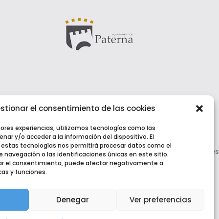
stionar el consentimiento de las cookies
jores experiencias, utilizamos tecnologías como las
nar y/o acceder a la información del dispositivo. El
estas tecnologías nos permitirá procesar datos como el
Aviso Legal
|
Política de Privacidad
|
Política de Cookies
navegación o las identificaciones únicas en este sitio.
irar el consentimiento, puede afectar negativamente a
cas y funciones.
Denegar
Ver preferencias