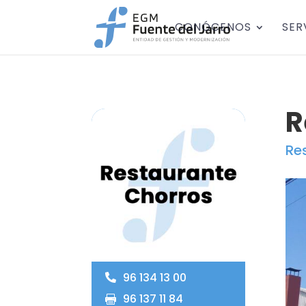
CONÓCENOS
SER
R
Re
96 134 13 00
96 137 11 84