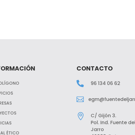
FORMACIÓN
CONTACTO

96 134 06 62
POLÍGONO
VICIOS

egm@fuentedeljarr
RESAS
YECTOS

C/ Gijón 3.
Pol. Ind. Fuente de
ICIAS
Jarro
AL ÉTICO