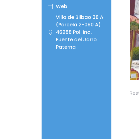
Web
Villa de Bilbao 38 A
(Parcela 2-090 A)
46988 Pol. Ind.
Fuente del Jarro
Paterna
Res