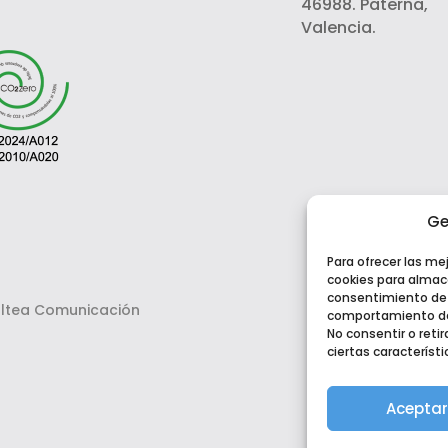
46988. Paterna,
Valencia.
Ge
Para ofrecer las me
cookies para almace
consentimiento de 
ltea Comunicación
comportamiento de 
No consentir o ret
ciertas característi
Aceptar