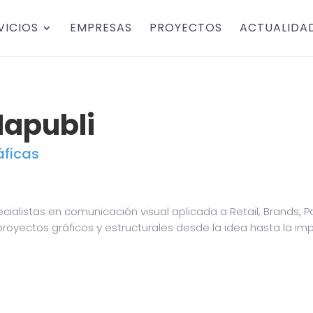
VICIOS
EMPRESAS
PROYECTOS
ACTUALIDA
apubli
áficas
cialistas en comunicación visual aplicada a Retail, Brands, P
royectos gráficos y estructurales desde la idea hasta la imp