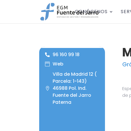
CONÓCENOS
SER
M
96 160 99 18
Gr
Web
Villa de Madrid 12 (
Parcela: 1-143)
46988 Pol. Ind.
Espe
Fuente del Jarro
de p
Paterna