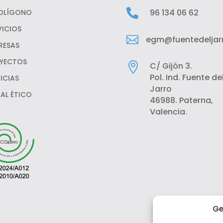

96 134 06 62
POLÍGONO
VICIOS

egm@fuentedeljarr
RESAS
YECTOS

C/ Gijón 3.
Pol. Ind. Fuente de
ICIAS
Jarro
AL ÉTICO
46988. Paterna,
Valencia.
Ge