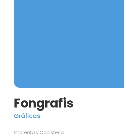
Fongrafis
Gráficas
Imprenta y Copistería.