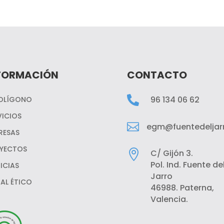
FORMACIÓN
CONTACTO

96 134 06 62
POLÍGONO
VICIOS

egm@fuentedeljarr
RESAS
YECTOS

C/ Gijón 3.
Pol. Ind. Fuente de
ICIAS
Jarro
AL ÉTICO
46988. Paterna,
Valencia.